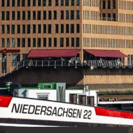
ÜBER UNS
APARTMENTS
Studio Apartment
Komfort Apartment
Business Apartment
Superior Apartment
Executive Apartment
Deluxe Apartment
LONGSTAY
UMGEBUNGSTIPPS