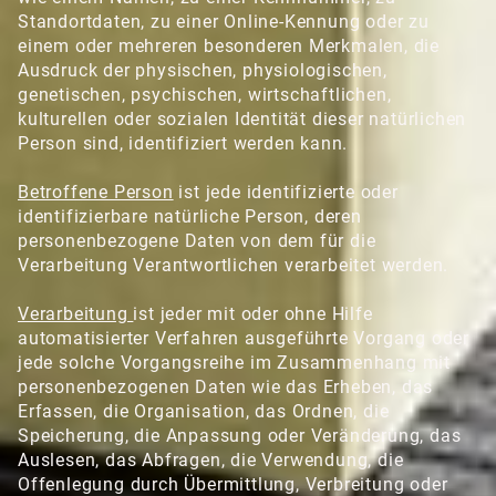
Standortdaten, zu einer Online-Kennung oder zu
einem oder mehreren besonderen Merkmalen, die
Ausdruck der physischen, physiologischen,
genetischen, psychischen, wirtschaftlichen,
kulturellen oder sozialen Identität dieser natürlichen
Person sind, identifiziert werden kann.
Betroffene Person
ist jede identifizierte oder
identifizierbare natürliche Person, deren
personenbezogene Daten von dem für die
Verarbeitung Verantwortlichen verarbeitet werden.
Verarbeitung
ist jeder mit oder ohne Hilfe
automatisierter Verfahren ausgeführte Vorgang oder
jede solche Vorgangsreihe im Zusammenhang mit
personenbezogenen Daten wie das Erheben, das
Erfassen, die Organisation, das Ordnen, die
Speicherung, die Anpassung oder Veränderung, das
Auslesen, das Abfragen, die Verwendung, die
Offenlegung durch Übermittlung, Verbreitung oder