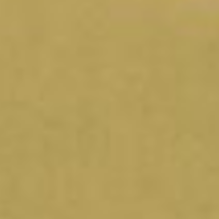
ÜBER UNS
BERLIN
Berlin-Gendarmenmarkt
HAMBURG
Hamburg-Holzhafen
Hamburg-Michel