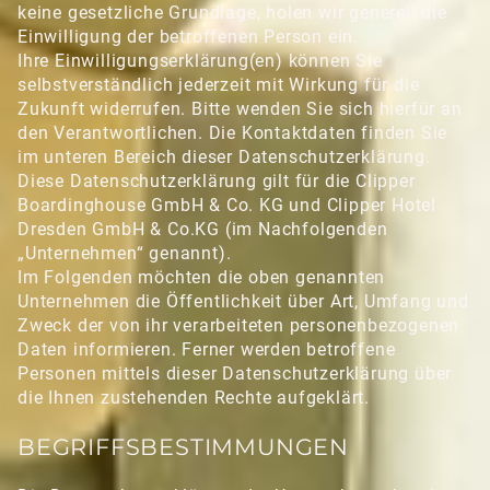
keine gesetzliche Grundlage, holen wir generell die
Einwilligung der betroffenen Person ein.
Ihre Einwilligungserklärung(en) können Sie
selbstverständlich jederzeit mit Wirkung für die
Zukunft widerrufen. Bitte wenden Sie sich hierfür an
den Verantwortlichen. Die Kontaktdaten finden Sie
im unteren Bereich dieser Datenschutzerklärung.
Diese Datenschutzerklärung gilt für die Clipper
Boardinghouse GmbH & Co. KG und Clipper Hotel
Dresden GmbH & Co.KG (im Nachfolgenden
„Unternehmen“ genannt).
Im Folgenden möchten die oben genannten
Unternehmen die Öffentlichkeit über Art, Umfang und
Zweck der von ihr verarbeiteten personenbezogenen
Daten informieren. Ferner werden betroffene
Personen mittels dieser Datenschutzerklärung über
die Ihnen zustehenden Rechte aufgeklärt.
BEGRIFFSBESTIMMUNGEN