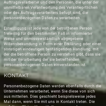
Auftragsverarbeiter und den Personen, die unter der
unmittelbaren Verantwortung des Verantwortlichen
oder des Auftragsverarbeiters befugt sind, die
personenbezogenen Daten zu verarbeiten.
Einwilligung
ist jede von der betroffenen Person
freiwillig für den bestimmten Fall in informierter
Weise und unmissverständlich abgegebene
Willensbekundung in Form einer Erklärung oder einer
sonstigen eindeutigen bestätigenden Handlung, mit
der die betroffene Person zu verstehen gibt, dass sie
mit der Verarbeitung der sie betreffenden
personenbezogenen Daten einverstanden ist.
KONTAKT
Personenbezogene Daten werden ebenfalls durch die
Unternehmen verarbeitet, wenn Sie diese von sich
aus mitteilen. Dies geschieht beispielsweise jedes
Mal dann, wenn Sie mit uns in Kontakt treten. Die