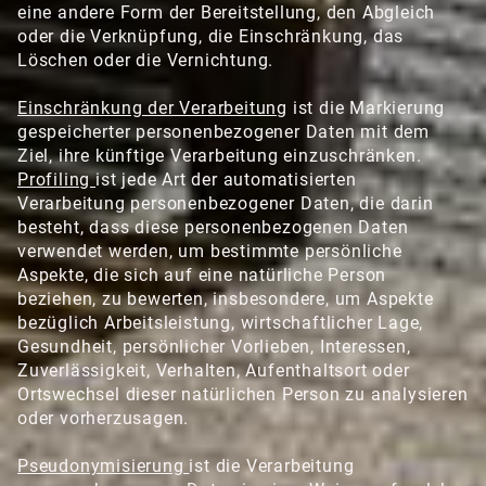
eine andere Form der Bereitstellung, den Abgleich
oder die Verknüpfung, die Einschränkung, das
Löschen oder die Vernichtung.
Einschränkung der Verarbeitung
ist die Markierung
gespeicherter personenbezogener Daten mit dem
Ziel, ihre künftige Verarbeitung einzuschränken.
Profiling
ist jede Art der automatisierten
Verarbeitung personenbezogener Daten, die darin
besteht, dass diese personenbezogenen Daten
verwendet werden, um bestimmte persönliche
Aspekte, die sich auf eine natürliche Person
beziehen, zu bewerten, insbesondere, um Aspekte
bezüglich Arbeitsleistung, wirtschaftlicher Lage,
Gesundheit, persönlicher Vorlieben, Interessen,
Zuverlässigkeit, Verhalten, Aufenthaltsort oder
Ortswechsel dieser natürlichen Person zu analysieren
oder vorherzusagen.
Pseudonymisierung
ist die Verarbeitung