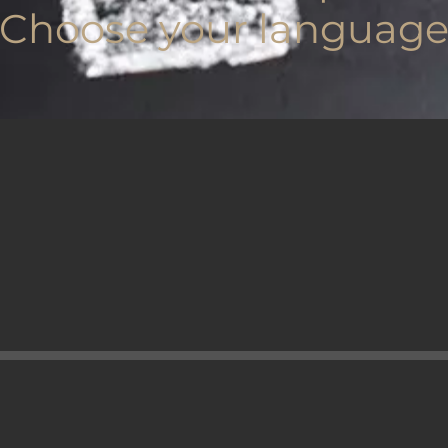
Choose your languag
IMPRESSUM
|
DATENSCHUTZ
|
AGB
|
KARRIERE